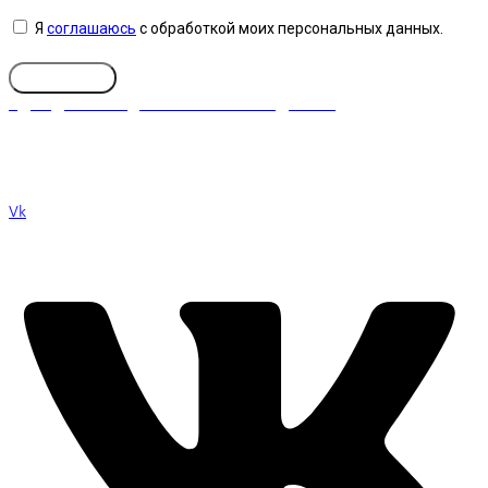
Я
соглашаюсь
с обработкой моих персональных данных.
Отправить
ЧДОУ Детский сад «МОЯ ПЕРВАЯ АКАДЕМИЯ»
295007, Республика Крым, г. Симферополь, ул. Лескова, 38
ОГРН: 1169102062029
Лицензия № Л035-01251-91/00175201
Vk